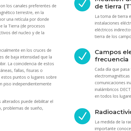
N
de tierra (T
on los canales preferentes de
gnético terrestre, en la
La toma de tierra 
 por una retícula por donde
instalaciones eléct
e la Tierra (de procesos
eléctricos indirect
tivos del nucleo y de la
tierra de los campo
specialmente en los cruces de
Campos ele
N
es de baja intensidad que la
frecuencia 
bir. La coincidencia de estos
Cada día que pasa
neas, fallas, fisuras o
electromagnéticas 
e estos puntos o lugares sobre
comunicaciones inal
o un piso independientemente
inalámbricos DECT,
en todos los lugare
alterados puede debilitar el
o, problemas de sueño,
Radioactiv
N
La medida de la rad
importante conocer