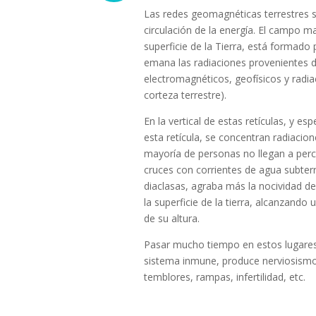
Las redes geomagnéticas terrestres s
circulación de la energía. El campo ma
superficie de la Tierra, está formado
emana las radiaciones provenientes d
electromagnéticos, geofísicos y radiac
corteza terrestre).
En la vertical de estas retículas, y e
esta retícula, se concentran radiacion
mayoría de personas no llegan a perci
cruces con corrientes de agua subterrá
diaclasas, agraba más la nocividad d
la superficie de la tierra, alcanzand
de su altura.
Pasar mucho tiempo en estos lugares 
sistema inmune, produce nerviosism
temblores, rampas, infertilidad, etc.