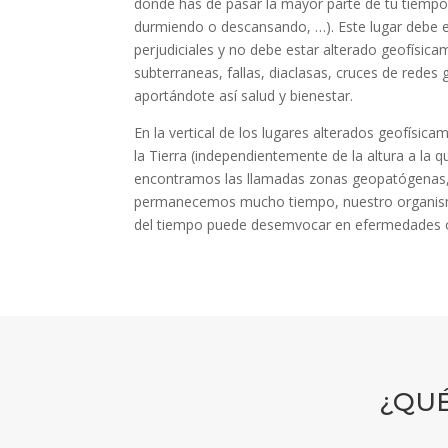
donde has de pasar la mayor parte de tu tiempo
durmiendo o descansando, …). Este lugar debe es
perjudiciales y no debe estar alterado geofísic
subterraneas, fallas, diaclasas, cruces de redes
aportándote así salud y bienestar.
En la vertical de los lugares alterados geofísica
la Tierra (independientemente de la altura a la 
encontramos las llamadas zonas geopatógenas, 
permanecemos mucho tiempo, nuestro organismo
del tiempo puede desemvocar en efermedades o
¿QUÉ