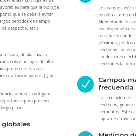
 subterráneas son lugares de
 favorables para que la biología
Los campos eléctri
r lo que se deberá evitar
tensión alterna en 
argos periodos de tiempo
Alrededor de los c
a de despacho, etc.)
una dispersión de e
materiales conduct
próximos, por los 
eléctricos son ab
una fisura, de diaclasas o
conductores eléctr
tamos sobre un lugar de alta
electrones la tierra.
lida preferente hacia la
suelo (radiación gamma) y de
Campos mag
N
frecuencia 
anencia sobre estos lugares
La circulación de c
 importancia para prevenir
eléctricos, genera
largo plazo.
elementos. Este ca
capaz de atravesar 
 globales
Medición d