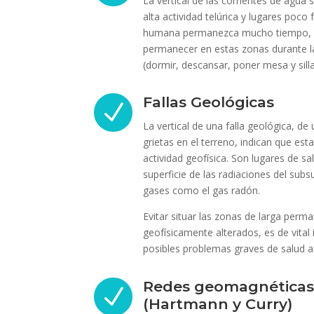
La vertical de las corrientes de agua
alta actividad telúrica y lugares poco
humana permanezca mucho tiempo, po
permanecer en estas zonas durante l
(dormir, descansar, poner mesa y sill
Fallas Geológicas
N
La vertical de una falla geológica, de 
grietas en el terreno, indican que es
actividad geofísica. Son lugares de sa
superficie de las radiaciones del sub
gases como el gas radón.
Evitar situar las zonas de larga perm
geofísicamente alterados, es de vital
posibles problemas graves de salud a 
Redes geomagnéticas
N
(Hartmann y Curry)