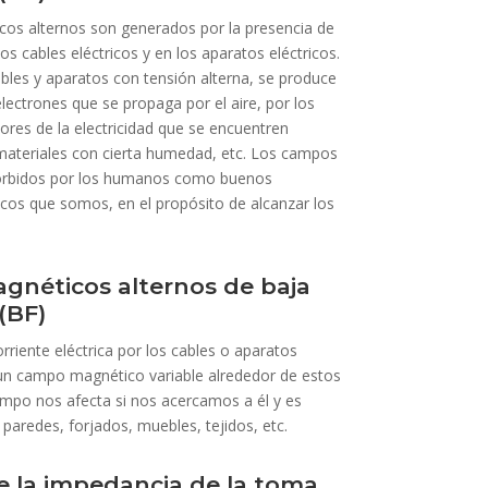
cos alternos son generados por la presencia de
los cables eléctricos y en los aparatos eléctricos.
ables y aparatos con tensión alterna, se produce
lectrones que se propaga por el aire, por los
ores de la electricidad que se encuentren
materiales con cierta humedad, etc. Los campos
sorbidos por los humanos como buenos
icos que somos, en el propósito de alcanzar los
néticos alternos de baja
(BF)
orriente eléctrica por los cables o aparatos
 un campo magnético variable alrededor de estos
mpo nos afecta si nos acercamos a él y es
paredes, forjados, muebles, tejidos, etc.
e la impedancia de la toma